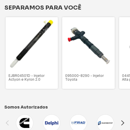
SEPARAMOS PARA VOCÊ
EJBR04501D - Injetor
095000-8290 - Injetor
044
Actyon e Kyron 2.0
Toyota
Alta
Somos Autorizados