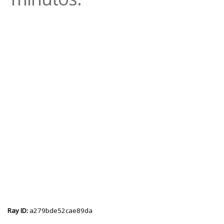
Ray ID:
a279bde52cae89da