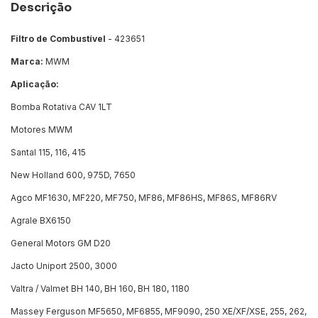
Descrição
Filtro de Combustível
- 423651
Marca:
MWM
Aplicação:
Bomba Rotativa CAV 1LT
Motores MWM
Santal 115, 116, 415
New Holland 600, 975D, 7650
Agco MF1630, MF220, MF750, MF86, MF86HS, MF86S, MF86RV
Agrale BX6150
General Motors GM D20
Jacto Uniport 2500, 3000
Valtra / Valmet BH 140, BH 160, BH 180, 1180
Massey Ferguson MF5650, MF6855, MF9090, 250 XE/XF/XSE, 255, 262,