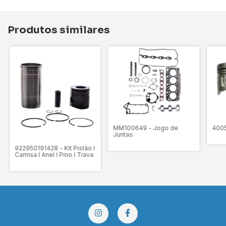
Produtos similares
MM100649 - Jogo de
4005
Juntas
922950191428 - Kit Pistão I
Camisa I Anel I Pino I Trava