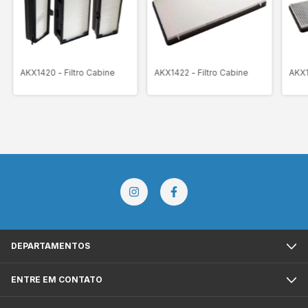
AKX1420 - Filtro Cabine
AKX1422 - Filtro Cabine
AKX1
DEPARTAMENTOS
ENTRE EM CONTATO